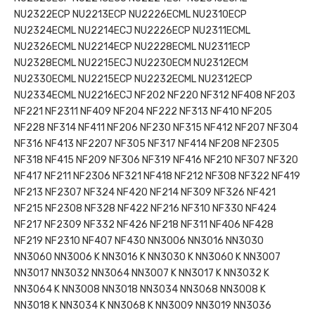
NU2322ECP NU2213ECP NU2226ECML NU2310ECP
NU2324ECML NU2214ECJ NU2226ECP NU2311ECML
NU2326ECML NU2214ECP NU2228ECML NU2311ECP
NU2328ECML NU2215ECJ NU2230ECM NU2312ECM
NU2330ECML NU2215ECP NU2232ECML NU2312ECP
NU2334ECML NU2216ECJ NF202 NF220 NF312 NF408 NF203
NF221 NF2311 NF409 NF204 NF222 NF313 NF410 NF205
NF228 NF314 NF411 NF206 NF230 NF315 NF412 NF207 NF304
NF316 NF413 NF2207 NF305 NF317 NF414 NF208 NF2305
NF318 NF415 NF209 NF306 NF319 NF416 NF210 NF307 NF320
NF417 NF211 NF2306 NF321 NF418 NF212 NF308 NF322 NF419
NF213 NF2307 NF324 NF420 NF214 NF309 NF326 NF421
NF215 NF2308 NF328 NF422 NF216 NF310 NF330 NF424
NF217 NF2309 NF332 NF426 NF218 NF311 NF406 NF428
NF219 NF2310 NF407 NF430 NN3006 NN3016 NN3030
NN3060 NN3006 K NN3016 K NN3030 K NN3060 K NN3007
NN3017 NN3032 NN3064 NN3007 K NN3017 K NN3032 K
NN3064 K NN3008 NN3018 NN3034 NN3068 NN3008 K
NN3018 K NN3034 K NN3068 K NN3009 NN3019 NN3036