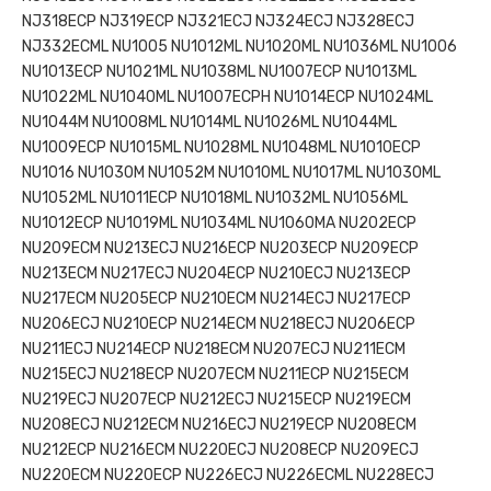
NJ318ECP NJ319ECP NJ321ECJ NJ324ECJ NJ328ECJ
NJ332ECML NU1005 NU1012ML NU1020ML NU1036ML NU1006
NU1013ECP NU1021ML NU1038ML NU1007ECP NU1013ML
NU1022ML NU1040ML NU1007ECPH NU1014ECP NU1024ML
NU1044M NU1008ML NU1014ML NU1026ML NU1044ML
NU1009ECP NU1015ML NU1028ML NU1048ML NU1010ECP
NU1016 NU1030M NU1052M NU1010ML NU1017ML NU1030ML
NU1052ML NU1011ECP NU1018ML NU1032ML NU1056ML
NU1012ECP NU1019ML NU1034ML NU1060MA NU202ECP
NU209ECM NU213ECJ NU216ECP NU203ECP NU209ECP
NU213ECM NU217ECJ NU204ECP NU210ECJ NU213ECP
NU217ECM NU205ECP NU210ECM NU214ECJ NU217ECP
NU206ECJ NU210ECP NU214ECM NU218ECJ NU206ECP
NU211ECJ NU214ECP NU218ECM NU207ECJ NU211ECM
NU215ECJ NU218ECP NU207ECM NU211ECP NU215ECM
NU219ECJ NU207ECP NU212ECJ NU215ECP NU219ECM
NU208ECJ NU212ECM NU216ECJ NU219ECP NU208ECM
NU212ECP NU216ECM NU220ECJ NU208ECP NU209ECJ
NU220ECM NU220ECP NU226ECJ NU226ECML NU228ECJ