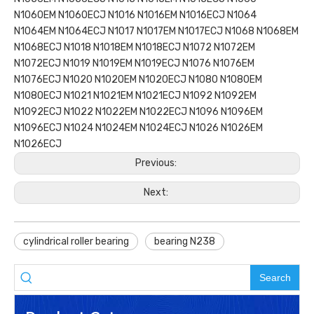
N1060EM N1060ECJ N1016 N1016EM N1016ECJ N1064
N1064EM N1064ECJ N1017 N1017EM N1017ECJ N1068 N1068EM
N1068ECJ N1018 N1018EM N1018ECJ N1072 N1072EM
N1072ECJ N1019 N1019EM N1019ECJ N1076 N1076EM
N1076ECJ N1020 N1020EM N1020ECJ N1080 N1080EM
N1080ECJ N1021 N1021EM N1021ECJ N1092 N1092EM
N1092ECJ N1022 N1022EM N1022ECJ N1096 N1096EM
N1096ECJ N1024 N1024EM N1024ECJ N1026 N1026EM
N1026ECJ
Previous:
Next:
cylindrical roller bearing
bearing N238
Search