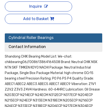
Inquire
Add to Basket
Cylindrial Roller Bearings
Contact Information
Shandong CHIK Bearing Model List: We-chat:
chikbearing06//008613864164508 Brand: Neutral CHIK NSK
NTN SKF TIMKEN KOYO NACHI Package: Neutral Industrial
Package, Single Box Package Material: high chrome GCr15
bearing steel Precision Rating: P0 P6 P5 P4 Quality Grade:
ABEC1 ABEC2 ABEC3 ABEC5 ABEC7 ABEC9 Viberation: Z1V1
Z2V2 Z3V3 Z4V4 Hardness: 60-64HRC Lubrication: Oil Grease
N203ECP N214ECP N24ECM N312ECP N317ECP N204ECP
N215ECP N24ECP N313ECM N318ECM N205ECP N216ECP
N26ECP N313ECP N318ECP N206ECP N217ECM N304ECP